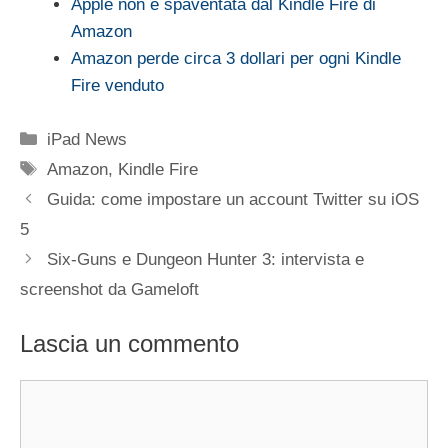
Apple non è spaventata dal Kindle Fire di
Amazon
Amazon perde circa 3 dollari per ogni Kindle
Fire venduto
Categorie
iPad News
Tag
Amazon
,
Kindle Fire
Guida: come impostare un account Twitter su iOS
5
Six-Guns e Dungeon Hunter 3: intervista e
screenshot da Gameloft
Lascia un commento
Commento