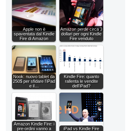
Apple non è
Amazon perde circa 3
spaventata dal Kindle
dollari per ogni Kindle
Fire di Amazon
Fire venduto
Nook: nuovo tablet da
Kindle Fire: quanto
250$ per sfidare l'iPad
rallenta le vendite
e il…
dell'iPad?
Amazon Kindle Fire: i
pre-ordini vanno a
iPad vs Kindle Fire