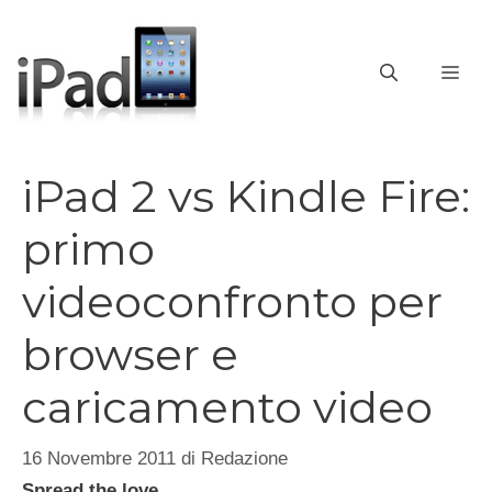
Vai
al
contenuto
ME
iPad 2 vs Kindle Fire:
primo
videoconfronto per
browser e
caricamento video
16 Novembre 2011
di
Redazione
Spread the love