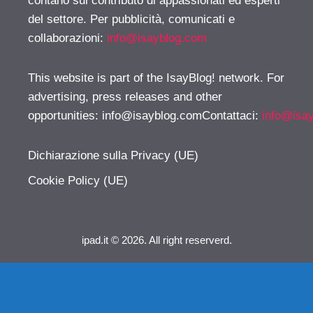
contano sul contributo di appassionati ed esperti
del settore. Per pubblicità, comunicati e
collaborazioni:
info@isayblog.com
This website is part of the IsayBlog! network. For
advertising, press releases and other
opportunities:
info@isayblog.comContattaci
:
info@isa
Dichiarazione sulla Privacy (UE)
Cookie Policy (UE)
ipad.it © 2026. All right reserverd.