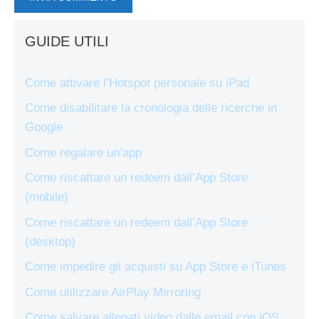
GUIDE UTILI
Come attivare l’Hotspot personale su iPad
Come disabilitare la cronologia delle ricerche in
Google
Come regalare un’app
Come riscattare un redeem dall’App Store
(mobile)
Come riscattare un redeem dall’App Store
(desktop)
Come impedire gli acquisti su App Store e iTunes
Come utilizzare AirPlay Mirroring
Come salvare allegati video dalle email con iOS