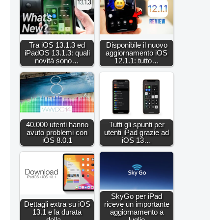
Tra iOS 13.1.3 ed
Disponibile il nuovo
iPadOS 13.1.3: quali
aggiornamento iOS
novità sono…
12.1.1: tutto…
40.000 utenti hanno
Tutti gli spunti per
avuto problemi con
utenti iPad grazie ad
iOS 8.0.1
iOS 13…
SkyGo per iPad
Dettagli extra su iOS
riceve un importante
13.1 e la durata
aggiornamento a
della…
luglio