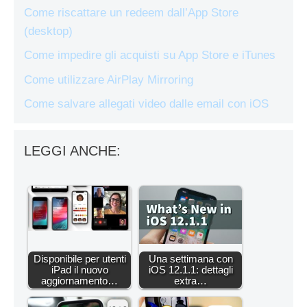
Come riscattare un redeem dall’App Store
(desktop)
Come impedire gli acquisti su App Store e iTunes
Come utilizzare AirPlay Mirroring
Come salvare allegati video dalle email con iOS
LEGGI ANCHE:
Disponibile per utenti
Una settimana con
iPad il nuovo
iOS 12.1.1: dettagli
aggiornamento…
extra…