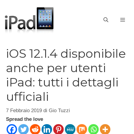
Vai
al
contenuto
ME
iOS 12.1.4 disponibile
anche per utenti
iPad: tutti i dettagli
ufficiali
7 Febbraio 2019
di
Gio Tuzzi
Spread the love