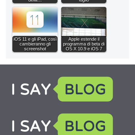
iOS 11 e gli iPad, così
Apple estende il
cambieranno gli
programma di beta di
screenshot
OS X 10.9 e iOS 7