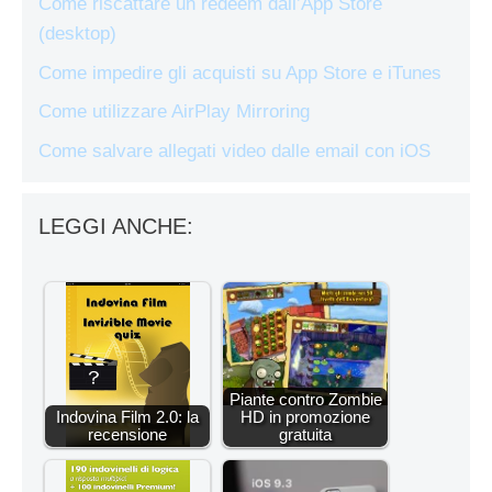
Come riscattare un redeem dall’App Store
(desktop)
Come impedire gli acquisti su App Store e iTunes
Come utilizzare AirPlay Mirroring
Come salvare allegati video dalle email con iOS
LEGGI ANCHE:
Piante contro Zombie
Indovina Film 2.0: la
HD in promozione
recensione
gratuita