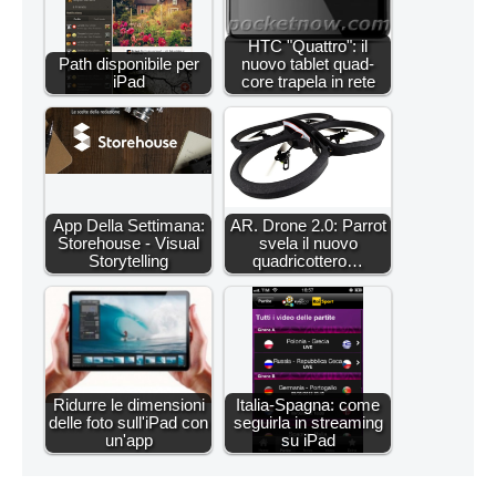
HTC "Quattro": il
Path disponibile per
nuovo tablet quad-
iPad
core trapela in rete
App Della Settimana:
AR. Drone 2.0: Parrot
Storehouse - Visual
svela il nuovo
Storytelling
quadricottero…
Ridurre le dimensioni
Italia-Spagna: come
delle foto sull'iPad con
seguirla in streaming
un'app
su iPad