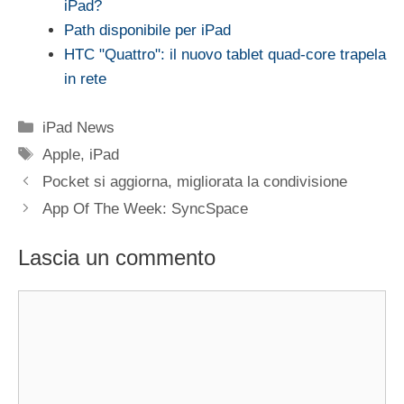
iPad?
Path disponibile per iPad
HTC "Quattro": il nuovo tablet quad-core trapela
in rete
Categorie
iPad News
Tag
Apple
,
iPad
Pocket si aggiorna, migliorata la condivisione
App Of The Week: SyncSpace
Lascia un commento
Commento