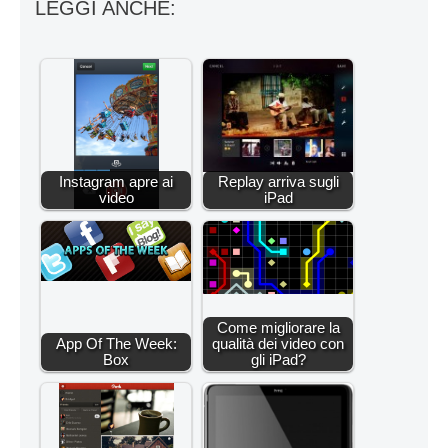
LEGGI ANCHE:
Instagram apre ai
Replay arriva sugli
video
iPad
Come migliorare la
App Of The Week:
qualità dei video con
Box
gli iPad?