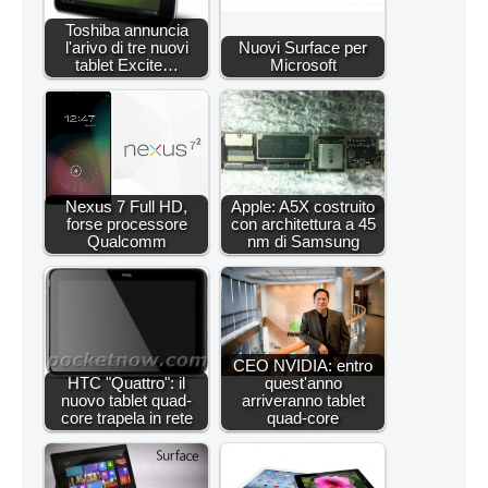
Toshiba annuncia
l'arivo di tre nuovi
Nuovi Surface per
tablet Excite…
Microsoft
Nexus 7 Full HD,
Apple: A5X costruito
forse processore
con architettura a 45
Qualcomm
nm di Samsung
CEO NVIDIA: entro
HTC "Quattro": il
quest'anno
nuovo tablet quad-
arriveranno tablet
core trapela in rete
quad-core