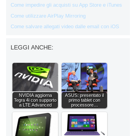
Come impedire gli acquisti su App Store e iTunes
Come utilizzare AirPlay Mirroring
Come salvare allegati video dalle email con iOS
LEGGI ANCHE:
NVIDIA aggiorna
ASUS: presentato il
Tegra 4i con supporto
primo tablet con
a LTE Advanced
processore…