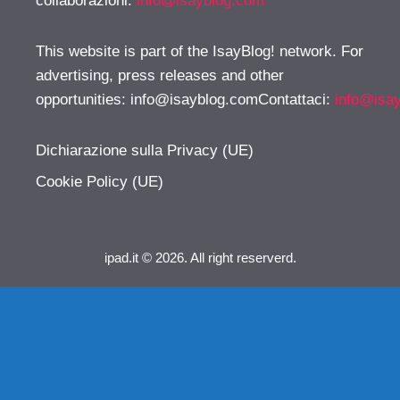
collaborazioni:
info@isayblog.com
This website is part of the IsayBlog! network. For
advertising, press releases and other
opportunities:
info@isayblog.comContattaci
:
info@isa
Dichiarazione sulla Privacy (UE)
Cookie Policy (UE)
ipad.it © 2026. All right reserverd.