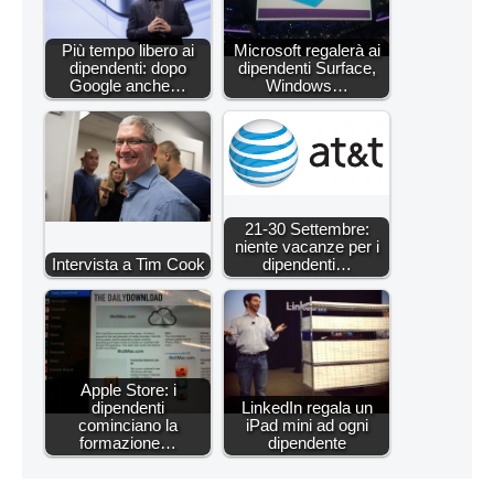
Più tempo libero ai
Microsoft regalerà ai
dipendenti: dopo
dipendenti Surface,
Google anche…
Windows…
21-30 Settembre:
niente vacanze per i
Intervista a Tim Cook
dipendenti…
Apple Store: i
dipendenti
LinkedIn regala un
cominciano la
iPad mini ad ogni
formazione…
dipendente