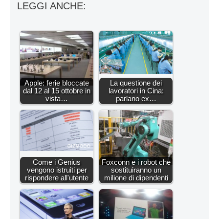
LEGGI ANCHE:
Apple: ferie bloccate
La questione dei
dal 12 al 15 ottobre in
lavoratori in Cina:
vista…
parlano ex…
Come i Genius
Foxconn e i robot che
vengono istruiti per
sostituiranno un
rispondere all'utente
milione di dipendenti