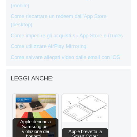
(mobile)
Come riscattare un redeem dall’App Store
(desktop)
Come impedire gli acquisti su App Store e iTunes
Come utilizzare AirPlay Mirroring
Come salvare allegati video dalle email con iOS
LEGGI ANCHE:
Apple denuncia
Samsung per
violazione dei
Apple brevetta la
brevetti…
Smart Cover