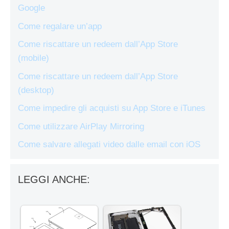
Google
Come regalare un’app
Come riscattare un redeem dall’App Store
(mobile)
Come riscattare un redeem dall’App Store
(desktop)
Come impedire gli acquisti su App Store e iTunes
Come utilizzare AirPlay Mirroring
Come salvare allegati video dalle email con iOS
LEGGI ANCHE: