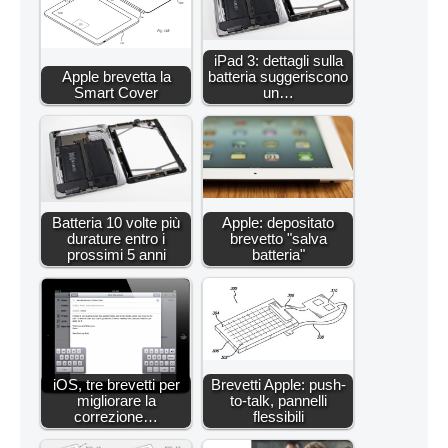
iPad 3: dettagli sulla
Apple brevetta la
batteria suggeriscono
Smart Cover
un…
Batteria 10 volte più
Apple: depositato
durature entro i
brevetto "salva
prossimi 5 anni
batteria"
iOS, tre brevetti per
Brevetti Apple: push-
migliorare la
to-talk, pannelli
correzione…
flessibili