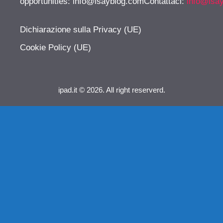
opportunities:
info@isayblog.comContattaci
:
info@isa
Dichiarazione sulla Privacy (UE)
Cookie Policy (UE)
ipad.it © 2026. All right reserverd.