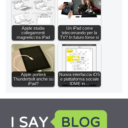
Apple studia
Un iPad come
collegamenti
telecomando per la
magnetici tra iPad
TV? In futuro forse sì
Apple porterà
Nuova interfaccia iOS
Thunderbolt anche su
e piattaforma sociale
iPad?
IDME in…