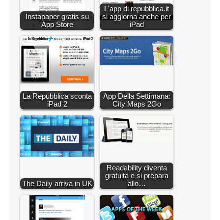
L'app di repubblica.it
Instapaper gratis su
si aggiorna anche per
App Store
iPad
La Repubblica sconta
App Della Settimana:
iPad 2
City Maps 2Go
Readability diventa
gratuita e si prepara
The Daily arriva in UK
allo…