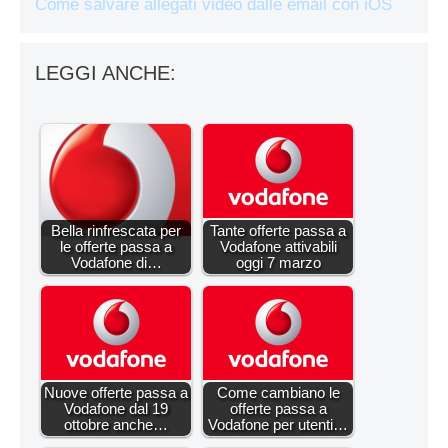
Come salvare allegati video dalle email con iOS
LEGGI ANCHE:
Bella rinfrescata per
Tante offerte passa a
le offerte passa a
Vodafone attivabili
Vodafone di…
oggi 7 marzo
Nuove offerte passa a
Come cambiano le
Vodafone dal 19
offerte passa a
ottobre anche…
Vodafone per utenti…