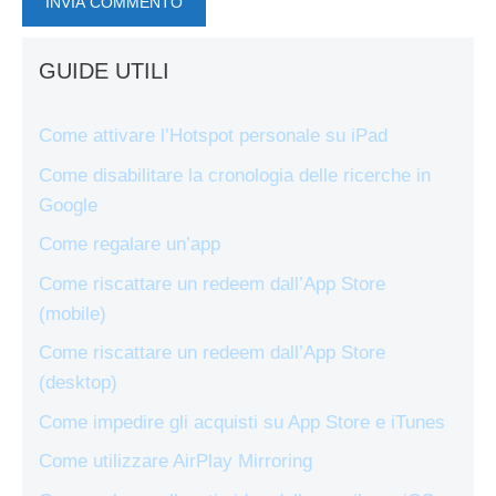
GUIDE UTILI
Come attivare l’Hotspot personale su iPad
Come disabilitare la cronologia delle ricerche in
Google
Come regalare un’app
Come riscattare un redeem dall’App Store
(mobile)
Come riscattare un redeem dall’App Store
(desktop)
Come impedire gli acquisti su App Store e iTunes
Come utilizzare AirPlay Mirroring