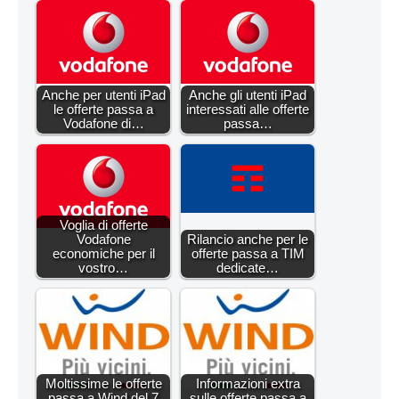
Anche per utenti iPad
Anche gli utenti iPad
le offerte passa a
interessati alle offerte
Vodafone di…
passa…
Voglia di offerte
Vodafone
Rilancio anche per le
economiche per il
offerte passa a TIM
vostro…
dedicate…
Moltissime le offerte
Informazioni extra
passa a Wind del 7
sulle offerte passa a