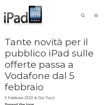
Vai
al
contenuto
ME
Tante novità per il
pubblico iPad sulle
offerte passa a
Vodafone dal 5
febbraio
5 Febbraio 2019
di
Gio Tuzzi
Spread the love