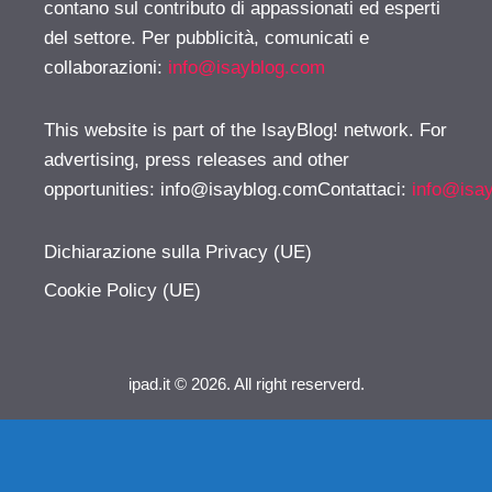
contano sul contributo di appassionati ed esperti
del settore. Per pubblicità, comunicati e
collaborazioni:
info@isayblog.com
This website is part of the IsayBlog! network. For
advertising, press releases and other
opportunities:
info@isayblog.comContattaci
:
info@isa
Dichiarazione sulla Privacy (UE)
Cookie Policy (UE)
ipad.it © 2026. All right reserverd.