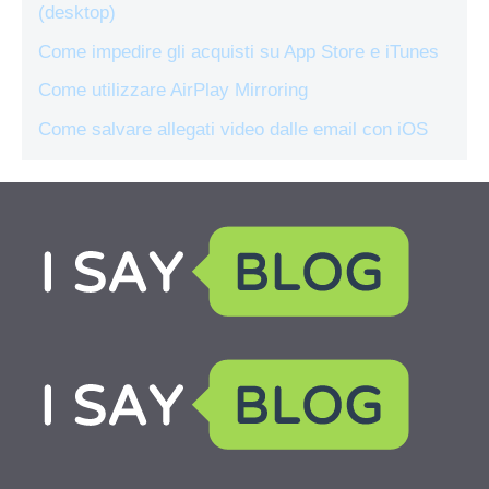
(desktop)
Come impedire gli acquisti su App Store e iTunes
Come utilizzare AirPlay Mirroring
Come salvare allegati video dalle email con iOS