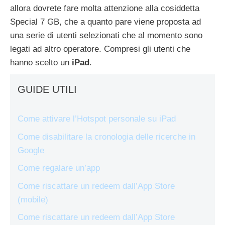
allora dovrete fare molta attenzione alla cosiddetta
Special 7 GB, che a quanto pare viene proposta ad
una serie di utenti selezionati che al momento sono
legati ad altro operatore. Compresi gli utenti che
hanno scelto un
iPad
.
GUIDE UTILI
Come attivare l’Hotspot personale su iPad
Come disabilitare la cronologia delle ricerche in
Google
Come regalare un’app
Come riscattare un redeem dall’App Store
(mobile)
Come riscattare un redeem dall’App Store