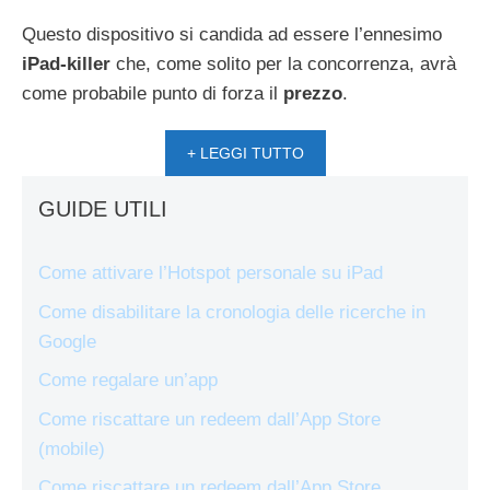
Questo dispositivo si candida ad essere l’ennesimo
iPad-killer
che, come solito per la concorrenza, avrà
come probabile punto di forza il
prezzo
.
+ LEGGI TUTTO
GUIDE UTILI
Come attivare l’Hotspot personale su iPad
Come disabilitare la cronologia delle ricerche in
Google
Come regalare un’app
Come riscattare un redeem dall’App Store
(mobile)
Come riscattare un redeem dall’App Store