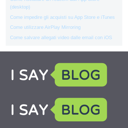
(desktop)
Come impedire gli acquisti su App Store e iTunes
Come utilizzare AirPlay Mirroring
Come salvare allegati video dalle email con iOS