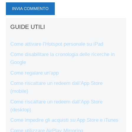
GUIDE UTILI
Come attivare l’Hotspot personale su iPad
Come disabilitare la cronologia delle ricerche in
Google
Come regalare un’app
Come riscattare un redeem dall’App Store
(mobile)
Come riscattare un redeem dall’App Store
(desktop)
Come impedire gli acquisti su App Store e iTunes
Come utilizzare AirPlay Mirroring