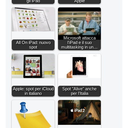
gli iPad
Apple
Microsoft attacca
All On iPad: nuovo
l'iPad e il suo
spot
multitasking in un…
Apple: spot per iCloud
Spot "Alive" anche
in italiano
per l'Italia