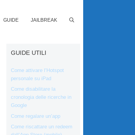
GUIDE
JAILBREAK
GUIDE UTILI
Come attivare l’Hotspot
personale su iPad
Come disabilitare la
cronologia delle ricerche in
Google
Come regalare un’app
Come riscattare un redeem
dall’App Store (mobile)