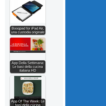
Booqpad for iPad Air,
una custodia originale
App Della Settimana:
Le basi della cucina
italiana HD
App Of The Week: Le
basi della cucina