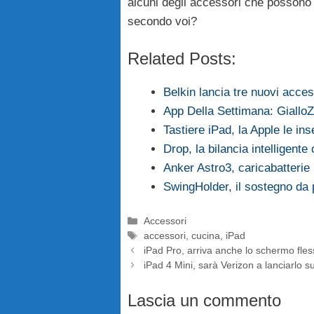
alcuni degli accessori che possono e
secondo voi?
Related Posts:
Belkin lancia tre nuovi acce
App Della Settimana: GialloZ
Tastiere iPad, la Apple le in
Drop, la bilancia intelligente
Anker Astro3, caricabatterie 
SwingHolder, il sostegno da
Categorie
Accessori
Tag
accessori
,
cucina
,
iPad
iPad Pro, arriva anche lo schermo fles
iPad 4 Mini, sarà Verizon a lanciarlo s
Lascia un commento