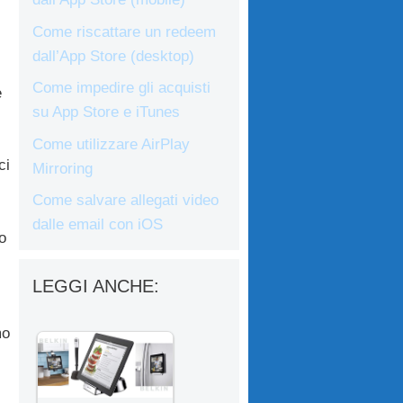
Come riscattare un redeem
dall’App Store (desktop)
Come impedire gli acquisti
e
su App Store e iTunes
Come utilizzare AirPlay
ci
Mirroring
Come salvare allegati video
dalle email con iOS
o
LEGGI ANCHE:
mo