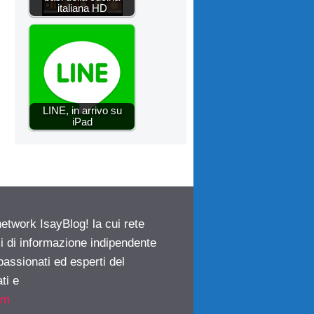
italiana HD
LINE, in arrivo su
iPad
network IsayBlog! la cui rete
ci di informazione indipendente
passionati ed esperti del
ti e
om