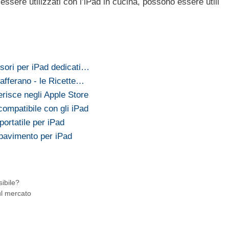
ssere utilizzati con l’iPad in cucina, possono essere utili
ssori per iPad dedicati…
afferano - le Ricette…
serisce negli Apple Store
 compatibile con gli iPad
portatile per iPad
 pavimento per iPad
sibile?
ul mercato