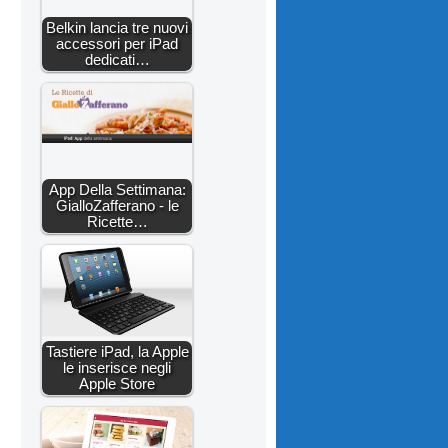
Belkin lancia tre nuovi
accessori per iPad
dedicati…
App Della Settimana:
GialloZafferano - le
Ricette…
Tastiere iPad, la Apple
le inserisce negli
Apple Store