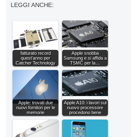
LEGGI ANCHE:
fatturato record
Apple snobba
quest'anno per
Samsung e si affida a
Catcher Technology
TSMC per la…
Apple: trovati due
Apple A10: i lavori sul
nuovi fornitori per le
nuovo processore
memorie
procedono bene