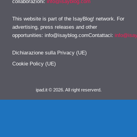
collaborazioni:
info@isayblog.com
This website is part of the IsayBlog! network. For
advertising, press releases and other
opportunities:
info@isayblog.comContattaci
:
info@isa
Dichiarazione sulla Privacy (UE)
Cookie Policy (UE)
ipad.it © 2026. All right reserverd.