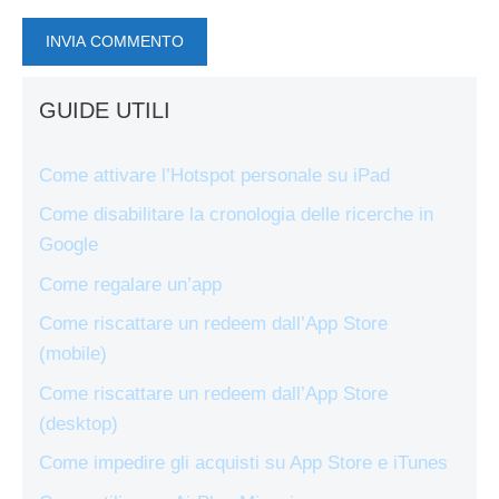
GUIDE UTILI
Come attivare l’Hotspot personale su iPad
Come disabilitare la cronologia delle ricerche in
Google
Come regalare un’app
Come riscattare un redeem dall’App Store
(mobile)
Come riscattare un redeem dall’App Store
(desktop)
Come impedire gli acquisti su App Store e iTunes