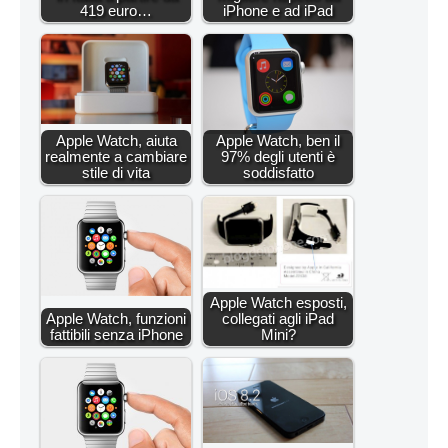
419 euro…
iPhone e ad iPad
Apple Watch, aiuta
Apple Watch, ben il
realmente a cambiare
97% degli utenti è
stile di vita
soddisfatto
Apple Watch esposti,
Apple Watch, funzioni
collegati agli iPad
fattibili senza iPhone
Mini?