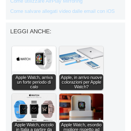
Come utilizzare AirPlay Mirroring
Come salvare allegati video dalle email con iOS
LEGGI ANCHE:
Apple Watch, arriva
Apple, in arrivo nuove
un forte periodo di
colorazioni per Apple
calo
Watch?
Apple Watch, eccolo
Apple Watch, esordio
in Italia a partire da
migliore rispetto ad