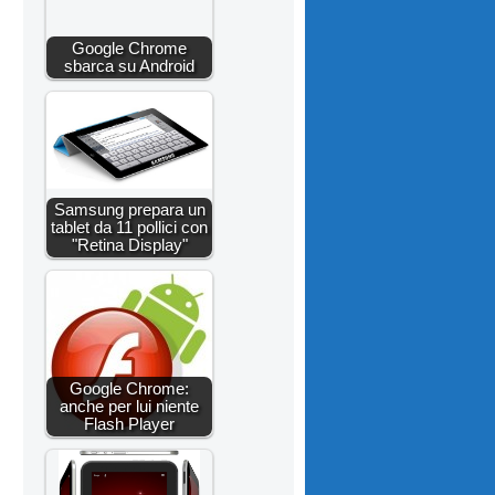
Google Chrome
sbarca su Android
Samsung prepara un
tablet da 11 pollici con
"Retina Display"
Google Chrome:
anche per lui niente
Flash Player