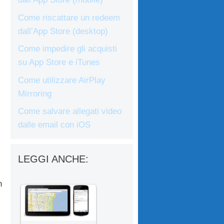
Come riscattare un redeem
dall’App Store (desktop)
Come impedire gli acquisti
su App Store e iTunes
Come utilizzare AirPlay
Mirroring
Come salvare allegati video
dalle email con iOS
LEGGI ANCHE:
n