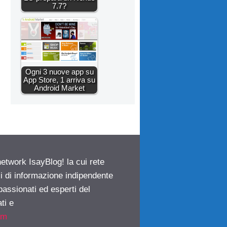
7.7?
Ogni 3 nuove app su
App Store, 1 arriva su
Android Market
network IsayBlog! la cui rete
ci di informazione indipendente
passionati ed esperti del
ti e
om