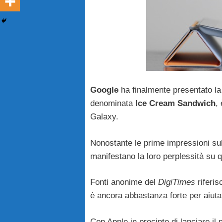
Google
ha finalmente presentato l
denominata
Ice Cream Sandwich
,
Galaxy.
Nonostante le prime impressioni sul
manifestano la loro perplessità su
Fonti anonime del
DigiTimes
riferis
è ancora abbastanza forte per aiuta
Con Apple in procinto di lanciare il