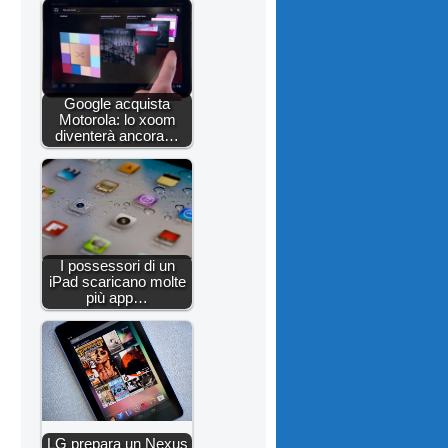
Google acquista
Motorola: lo xoom
diventerà ancora…
I possessori di un
iPad scaricano molte
più app…
LG prepara un Nexus