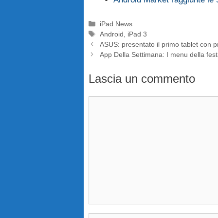
Categorie
iPad News
Tag
Android
,
iPad 3
ASUS: presentato il primo tablet con 
App Della Settimana: I menu della fes
Lascia un commento
Commento