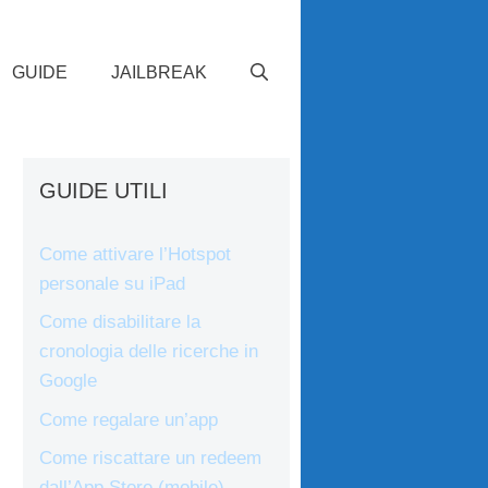
GUIDE
JAILBREAK
GUIDE UTILI
Come attivare l’Hotspot
personale su iPad
Come disabilitare la
cronologia delle ricerche in
Google
Come regalare un’app
Come riscattare un redeem
dall’App Store (mobile)