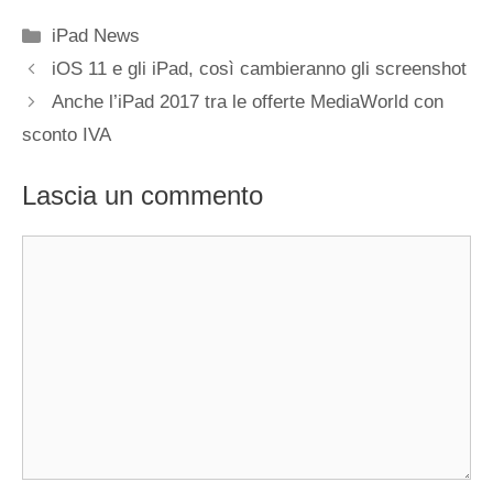
Categorie
iPad News
iOS 11 e gli iPad, così cambieranno gli screenshot
Anche l’iPad 2017 tra le offerte MediaWorld con
sconto IVA
Lascia un commento
Commento