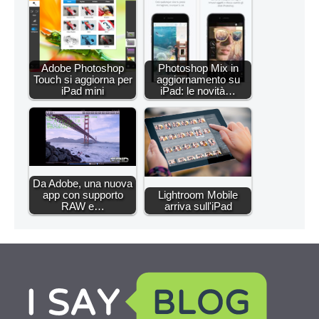
Adobe Photoshop
Photoshop Mix in
Touch si aggiorna per
aggiornamento su
iPad mini
iPad: le novità…
Da Adobe, una nuova
app con supporto
Lightroom Mobile
RAW e…
arriva sull'iPad