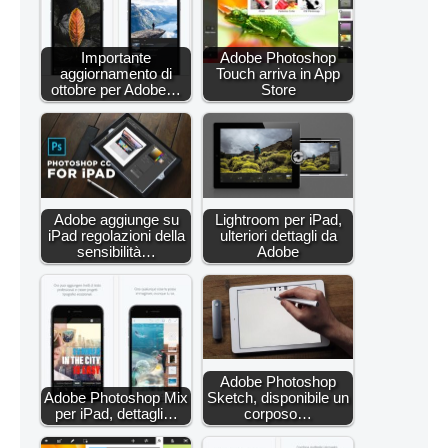
Importante
Adobe Photoshop
aggiornamento di
Touch arriva in App
ottobre per Adobe…
Store
Adobe aggiunge su
Lightroom per iPad,
iPad regolazioni della
ulteriori dettagli da
sensibilità…
Adobe
Adobe Photoshop
Adobe Photoshop Mix
Sketch, disponibile un
per iPad, dettagli…
corposo…