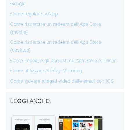
Google
Come regalare un’app
Come riscattare un redeem dall’App Store
(mobile)
Come riscattare un redeem dall’App Store
(desktop)
Come impedire gli acquisti su App Store e iTunes
Come utilizzare AirPlay Mirroring
Come salvare allegati video dalle email con iOS
LEGGI ANCHE: