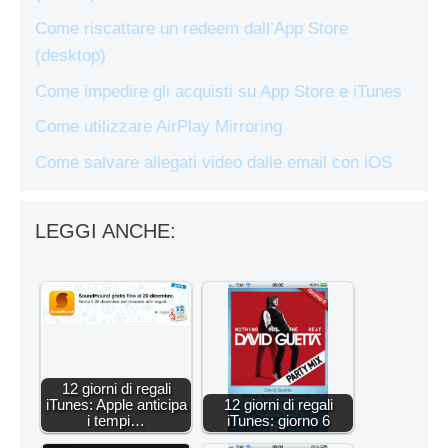
Come riscattare un redeem dall’App Store
(desktop)
Come impedire gli acquisti su App Store e iTunes
Come utilizzare AirPlay Mirroring
Come salvare allegati video dalle email con iOS
LEGGI ANCHE:
12 giorni di regali
iTunes: Apple anticipa
12 giorni di regali
i tempi…
iTunes: giorno 6