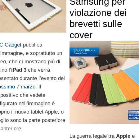
Samsung per
violazione dei
brevetti sulle
cover
C Gadget
pubblica
’immagine, e soprattutto un
deo, che ci mostrano più di
ino l’
iPad 3
che verrà
esentato durante l’evento del
ossimo 7 marzo
. Il
spositivo che vedete
ffigurato nell’immagine è
oprio il nuovo tablet Apple, o
glio sono la parte posteriore
 anteriore.
La guerra legale tra
Apple
e