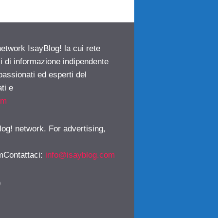
network IsayBlog! la cui rete
ci di informazione indipendente
passionati ed esperti del
ti e
om
log! network. For advertising,
mContattaci
:
info@isayblog.com
)