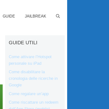
GUIDE
JAILBREAK
GUIDE UTILI
Come attivare l’Hotspot
personale su iPad
Come disabilitare la
cronologia delle ricerche in
Google
Come regalare un’app
Come riscattare un redeem
dall’App Store (mobile)