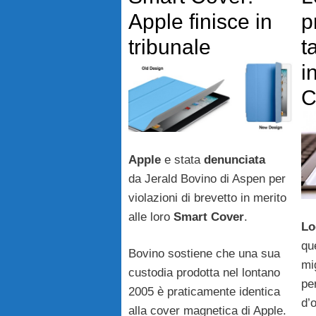
Apple finisce in
p
tribunale
t
i
C
Apple
e stata
denunciata
da Jerald Bovino di Aspen per
violazioni di brevetto in merito
alle loro
Smart
Cover
.
Lo
qu
Bovino sostiene che una sua
mi
custodia prodotta nel lontano
pe
2005 è praticamente identica
d’o
alla cover magnetica di Apple.