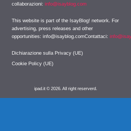
collaborazioni:
info@isayblog.com
This website is part of the IsayBlog! network. For
advertising, press releases and other
opportunities:
info@isayblog.comContattaci
:
info@isa
Dichiarazione sulla Privacy (UE)
Cookie Policy (UE)
ipad.it © 2026. All right reserverd.