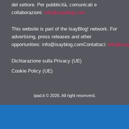
del settore. Per pubblicità, comunicati e
collaborazioni:
info@isayblog.com
This website is part of the IsayBlog! network. For
advertising, press releases and other
opportunities:
info@isayblog.comContattaci
:
info@isa
Dichiarazione sulla Privacy (UE)
Cookie Policy (UE)
ipad.it © 2026. All right reserverd.