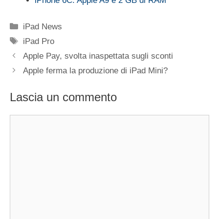
iPhone 6C: Apple A9 e 2 GB di RAM
Categorie
iPad News
Tag
iPad Pro
Apple Pay, svolta inaspettata sugli sconti
Apple ferma la produzione di iPad Mini?
Lascia un commento
Commento