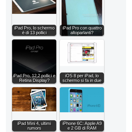
iPad Pro, lo schermo
iPad Pro con quattro
è di 13 pollici
altoparlanti?
iPad Pro, 12,2 pollici e
iOS 8 per iPad, lo
Retina Display?
schermo si fa in due
iPad Mini 4, ultimi
iPhone 6C: Apple A9
rumors
e 2 GB di RAM