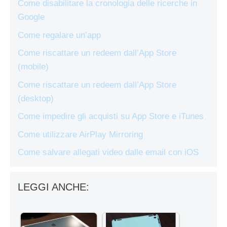
Come disabilitare la cronologia delle ricerche in
Google
Come regalare un’app
Come riscattare un redeem dall’App Store
(mobile)
Come riscattare un redeem dall’App Store
(desktop)
Come impedire gli acquisti su App Store e iTunes
Come utilizzare AirPlay Mirroring
Come salvare allegati video dalle email con iOS
LEGGI ANCHE: