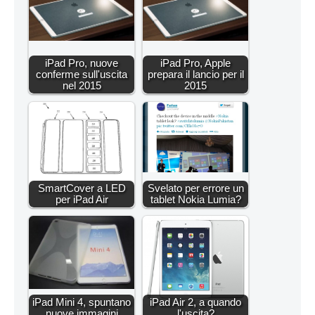
iPad Pro, nuove
iPad Pro, Apple
conferme sull'uscita
prepara il lancio per il
nel 2015
2015
SmartCover a LED
Svelato per errore un
per iPad Air
tablet Nokia Lumia?
iPad Mini 4, spuntano
iPad Air 2, a quando
nuove immagini
l'uscita?