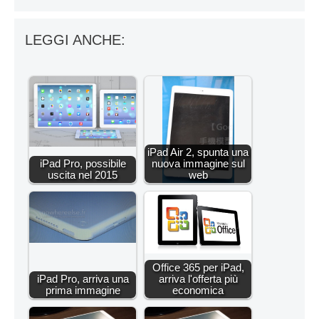
LEGGI ANCHE:
iPad Air 2, spunta una
iPad Pro, possibile
nuova immagine sul
uscita nel 2015
web
Office 365 per iPad,
iPad Pro, arriva una
arriva l'offerta più
prima immagine
economica