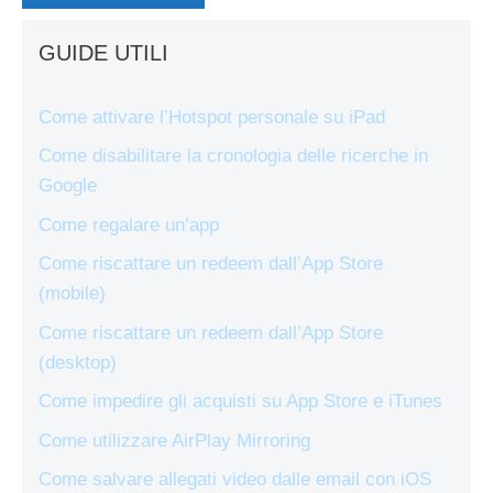
GUIDE UTILI
Come attivare l’Hotspot personale su iPad
Come disabilitare la cronologia delle ricerche in
Google
Come regalare un’app
Come riscattare un redeem dall’App Store
(mobile)
Come riscattare un redeem dall’App Store
(desktop)
Come impedire gli acquisti su App Store e iTunes
Come utilizzare AirPlay Mirroring
Come salvare allegati video dalle email con iOS