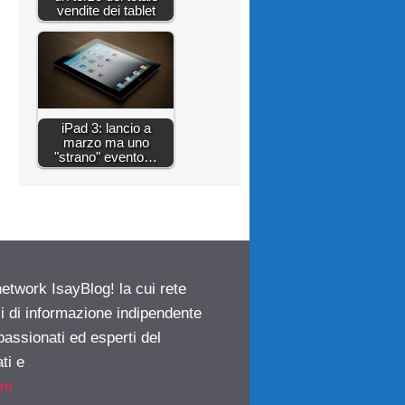
vendite dei tablet
iPad 3: lancio a
marzo ma uno
"strano" evento…
network IsayBlog! la cui rete
ci di informazione indipendente
passionati ed esperti del
ti e
om