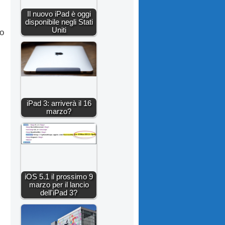
Il nuovo iPad è oggi
disponibile negli Stati
Uniti
io
iPad 3: arriverà il 16
marzo?
iOS 5.1 il prossimo 9
marzo per il lancio
dell'iPad 3?