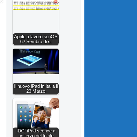
Apple a lavoro su iOS
6? Sembra di sì
Il nuovo iPad in Italia il
23 Marzo
IDC: iPad scende a
un terzo del totale