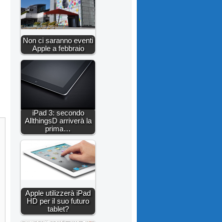
Non ci saranno eventi
Apple a febbraio
iPad 3: secondo
AllthingsD arriverà la
prima…
Apple utilizzerà iPad
HD per il suo futuro
tablet?