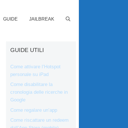
GUIDE
JAILBREAK
GUIDE UTILI
Come attivare l’Hotspot
personale su iPad
Come disabilitare la
cronologia delle ricerche in
Google
Come regalare un’app
Come riscattare un redeem
dall’App Store (mobile)