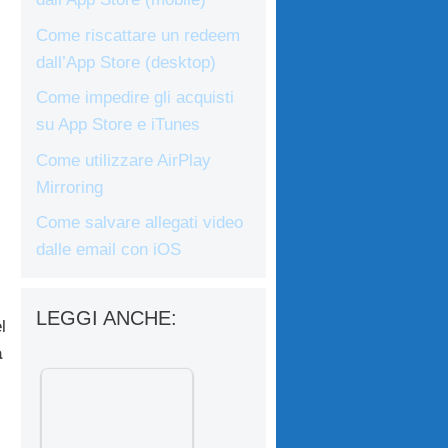
Come riscattare un redeem
dall’App Store (desktop)
Come impedire gli acquisti
su App Store e iTunes
Come utilizzare AirPlay
Mirroring
Come salvare allegati video
dalle email con iOS
LEGGI ANCHE:
l
à