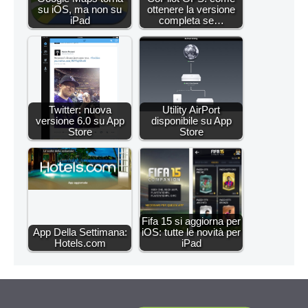
su iOS, ma non su
ottenere la versione
iPad
completa se…
Twitter: nuova
Utility AirPort
versione 6.0 su App
disponibile su App
Store
Store
Fifa 15 si aggiorna per
App Della Settimana:
iOS: tutte le novità per
Hotels.com
iPad