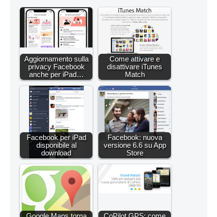
Aggiornamento sulla
Come attivare e
privacy Facebook
disattivare iTunes
anche per iPad…
Match
Facebook per iPad
Facebook: nuova
disponibile al
versione 6.6 su App
download
Store
Google Maps torna
CoPilot GPS: come