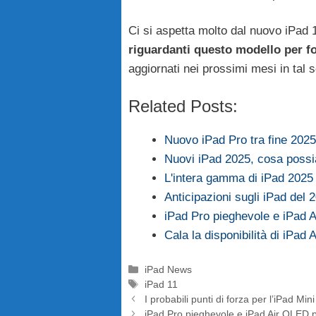
Ci si aspetta molto dal nuovo iPad 
riguardanti questo modello per f
aggiornati nei prossimi mesi in tal 
Related Posts:
Nuovo iPad Pro tra fine 202
Nuovi iPad 2025, cosa possi
L'intera gamma di iPad 2025
Anticipazioni sugli iPad del 
iPad Pro pieghevole e iPad 
Cala la disponibilità di iPad 
Categorie
iPad News
Tag
iPad 11
I probabili punti di forza per l’iPad Mi
iPad Pro pieghevole e iPad Air OLED p