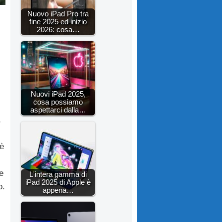
Nuovo iPad Pro tra
fine 2025 ed inizio
2026: cosa…
Nuovi iPad 2025,
cosa possiamo
aspettarci dalla…
 è
e
L'intera gamma di
iPad 2025 di Apple è
o.
appena…