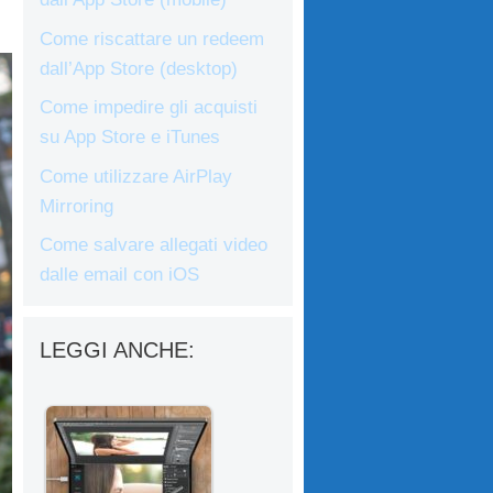
Come riscattare un redeem
dall’App Store (desktop)
Come impedire gli acquisti
su App Store e iTunes
Come utilizzare AirPlay
Mirroring
Come salvare allegati video
dalle email con iOS
LEGGI ANCHE: