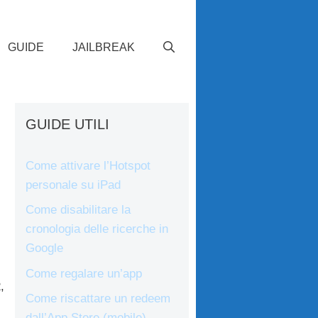
GUIDE
JAILBREAK
GUIDE UTILI
Come attivare l’Hotspot
personale su iPad
Come disabilitare la
cronologia delle ricerche in
Google
Come regalare un’app
,
Come riscattare un redeem
dall’App Store (mobile)