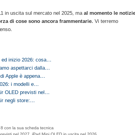
11 in uscita sul mercato nel 2025, ma
al momento le notizi
orza di cose sono ancora frammentarie.
Vi terremo
senso.
5 ed inizio 2026: cosa…
amo aspettarci dalla…
 di Apple è appena…
2026: i modelli e…
Air OLED previsti nel…
Air negli store:…
ni 8 con la sua scheda tecnica
revisti nel 2027, iPad Mini OLED in uscita nel 2026