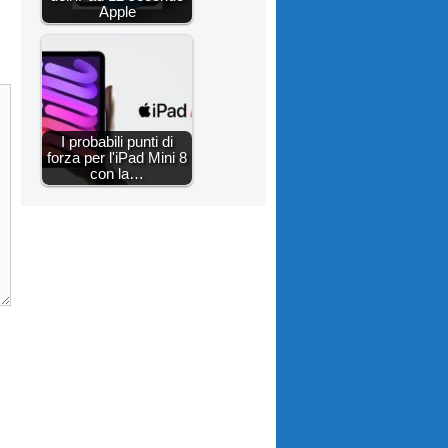
Apple
I probabili punti di
forza per l'iPad Mini 8
con la…