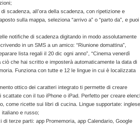
zioni;
ata di scadenza, all’ora della scadenza, con ripetizione e
aposto sulla mappa, seleziona “arrivo a” o “parto da”, e puoi
delle notifiche di scadenza digitando in modo assolutamente
scrivendo in un SMS a un amico: “Riunione domattina”,
parare lista regali il 20 dic ogni anno”, “Cinema venerdì
à ciò che hai scritto e imposterà automaticamente la data di
oria. Funziona con tutte e 12 le lingue in cui è localizzata
ento ottico dei caratteri integrato ti permette di creare
ali scattate con il tuo iPhone o iPad. Perfetto per creare elenc
o, come ricette sui libri di cucina. Lingue supportate: inglese
italiano e russo;
i di terze parti: app Promemoria, app Calendario, Google