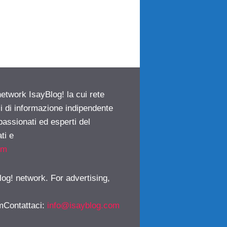
network IsayBlog! la cui rete
ci di informazione indipendente
passionati ed esperti del
ti e
om
log! network. For advertising,
mContattaci
:
info@isayblog.com