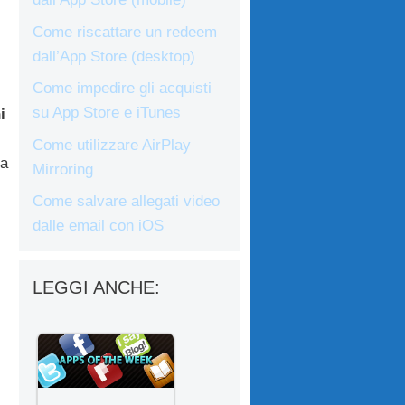
Come riscattare un redeem
dall’App Store (desktop)
Come impedire gli acquisti
su App Store e iTunes
i
Come utilizzare AirPlay
da
Mirroring
Come salvare allegati video
dalle email con iOS
LEGGI ANCHE: