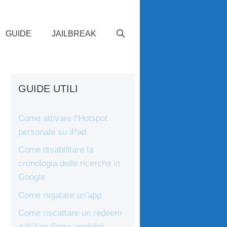
GUIDE
JAILBREAK
GUIDE UTILI
Come attivare l’Hotspot
personale su iPad
Come disabilitare la
cronologia delle ricerche in
Google
Come regalare un’app
Come riscattare un redeem
dall’App Store (mobile)