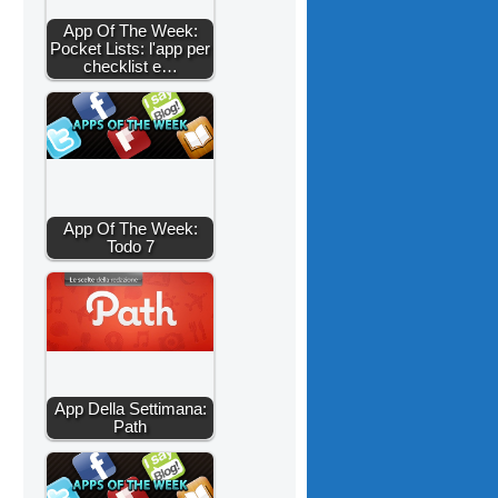
App Of The Week:
Pocket Lists: l'app per
checklist e…
App Of The Week:
Todo 7
App Della Settimana:
Path