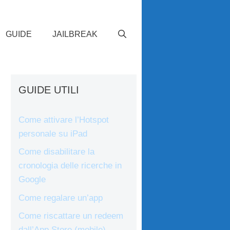
GUIDE
JAILBREAK
GUIDE UTILI
Come attivare l’Hotspot
personale su iPad
Come disabilitare la
cronologia delle ricerche in
Google
Come regalare un’app
Come riscattare un redeem
dall’App Store (mobile)