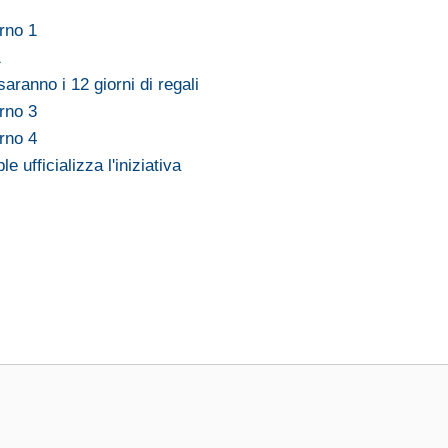
orno 1
1
aranno i 12 giorni di regali
orno 3
orno 4
e ufficializza l'iniziativa