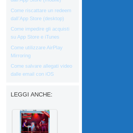
Come riscattare un redeem
dall’App Store (desktop)
Come impedire gli acquisti
su App Store e iTunes
Come utilizzare AirPlay
Mirroring
Come salvare allegati video
dalle email con iOS
LEGGI ANCHE: