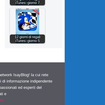
iTunes: giorno 7
12 giorni di regali
iTunes: giorno 5
network IsayBlog! la cui rete
ci di informazione indipendente
passionati ed esperti del
ti e
om