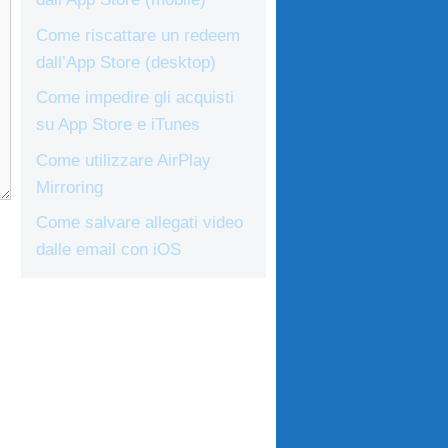
Come riscattare un redeem
dall’App Store (desktop)
Come impedire gli acquisti
su App Store e iTunes
Come utilizzare AirPlay
Mirroring
Come salvare allegati video
dalle email con iOS