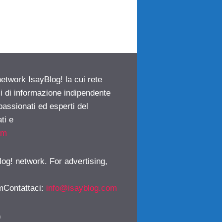
network IsayBlog! la cui rete
ci di informazione indipendente
passionati ed esperti del
ti e
om
log! network. For advertising,
mContattaci
:
info@isayblog.com
)