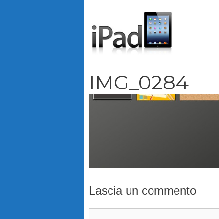
Vai
al
contenuto
IMG_0284
Lascia un commento
Commento