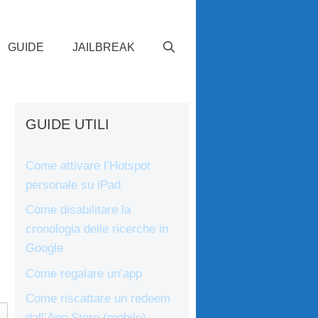
GUIDE
JAILBREAK
GUIDE UTILI
Come attivare l’Hotspot
personale su iPad
Come disabilitare la
cronologia delle ricerche in
Google
Come regalare un’app
Come riscattare un redeem
dall’App Store (mobile)