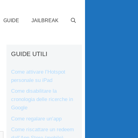
GUIDE
JAILBREAK
GUIDE UTILI
Come attivare l’Hotspot
personale su iPad
Come disabilitare la
cronologia delle ricerche in
Google
Come regalare un’app
Come riscattare un redeem
dall’App Store (mobile)