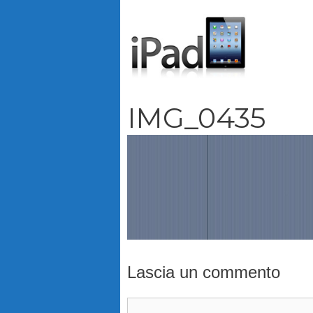
Vai
al
contenuto
IMG_0435
Lascia un commento
Commento