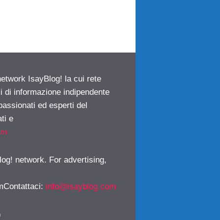
network IsayBlog! la cui rete
ci di informazione indipendente
passionati ed esperti del
ti e
om
log! network. For advertising,
mContattaci
:
info@isayblog.com
)