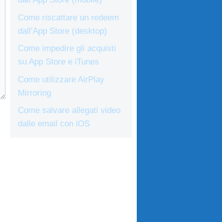
Come riscattare un redeem
dall’App Store (desktop)
Come impedire gli acquisti
su App Store e iTunes
Come utilizzare AirPlay
Mirroring
Come salvare allegati video
dalle email con iOS