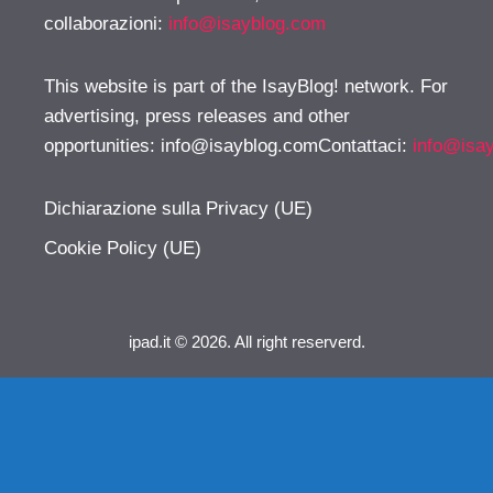
collaborazioni:
info@isayblog.com
This website is part of the IsayBlog! network. For
advertising, press releases and other
opportunities:
info@isayblog.comContattaci
:
info@isa
Dichiarazione sulla Privacy (UE)
Cookie Policy (UE)
ipad.it © 2026. All right reserverd.