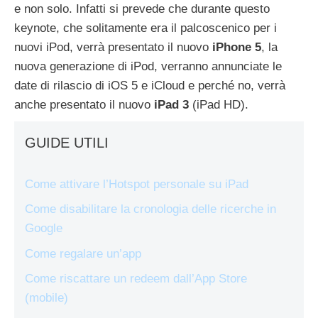
e non solo. Infatti si prevede che durante questo
keynote, che solitamente era il palcoscenico per i
nuovi iPod, verrà presentato il nuovo
iPhone 5
, la
nuova generazione di iPod, verranno annunciate le
date di rilascio di iOS 5 e iCloud e perché no, verrà
anche presentato il nuovo
iPad 3
(iPad HD).
GUIDE UTILI
Come attivare l’Hotspot personale su iPad
Come disabilitare la cronologia delle ricerche in
Google
Come regalare un’app
Come riscattare un redeem dall’App Store
(mobile)