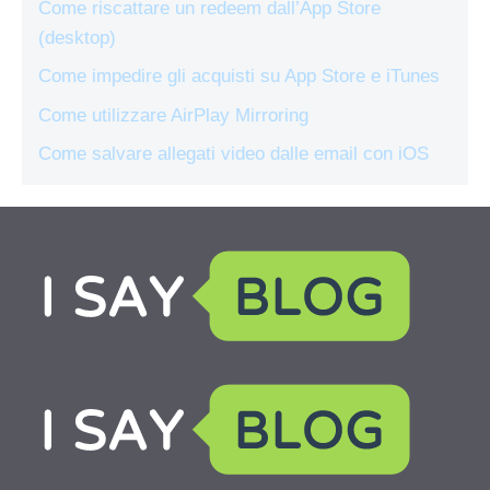
Come riscattare un redeem dall’App Store
(desktop)
Come impedire gli acquisti su App Store e iTunes
Come utilizzare AirPlay Mirroring
Come salvare allegati video dalle email con iOS