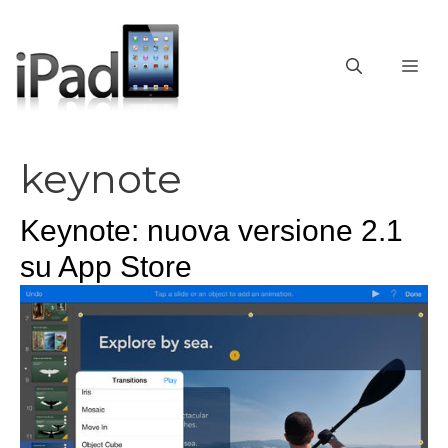
Vai
al
contenuto
ME
keynote
Keynote: nuova versione 2.1
su App Store